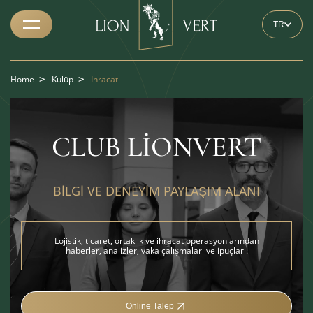
TR
Home
>
Kulüp
>
İhracat
CLUB LIONVERT
BILGI VE DENEYIM PAYLAŞIM ALANI
Lojistik, ticaret, ortaklık ve ihracat operasyonlarından
haberler, analizler, vaka çalışmaları ve ipuçları.
Online Talep