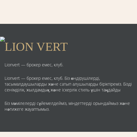
LION VERT
Lionvert — брокер емес, клуб.
Lionvert — брокер емес, клуб. Біз өндірушілерді,
тасымалдаушыларды және сатып алушыларды біріктіреміз. Бізді
сенімділік, жылдамдық және іскерлік стиль үшін таңдайды
Біз мәмілелерді сүйемелдейміз, міндеттерді орындаймыз және
нәтижеге жауаптымыз.