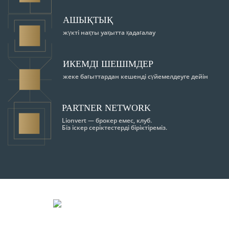
АШЫҚТЫҚ
жүкті нақты уақытта қадағалау
ИКЕМДІ ШЕШІМДЕР
жеке бағыттардан кешенді сүйемелдеуге дейін
PARTNER NETWORK
Lionvert — брокер емес, клуб.
Біз іскер серіктестерді біріктіреміз.