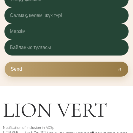
Send
LION VERT
Notification of inclusion in ADSp
LION VERT — біз ADSp 2017 неміс экспедиторларының жалпы шарттарына