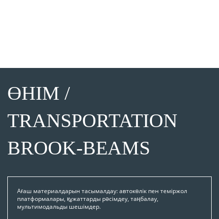
жасаймыз, төлем мен логистиканы бақылаймыз.
ӨНІМ /
TRANSPORTATION
BROOK-BEAMS
Ағаш материалдарын тасымалдау: автокөлік пен теміржол
платформалары, құжаттарды рәсімдеу, таңбалау,
мультимодальды шешімдер.