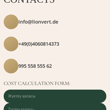
info@lionvert.de
+49(0)4060814373
995 558 555 62
COST CALCULATION FORM: