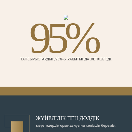
95%
ТАПСЫРЫСТАРДЫҢ 95%-Ы УАҚЫТЫНДА ЖЕТКІЗІЛЕДІ.
ЖҮЙЕЛІЛІК ПЕН ДӘЛДІК
мерзімдердің орындалуына кепілдік береміз.