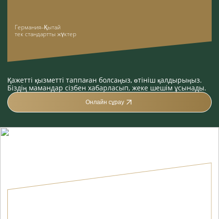
Германия–Қытай
тек стандартты жүктер
Қажетті қызметті таппаған болсаңыз, өтініш қалдырыңыз.
Біздің мамандар сізбен хабарласып, жеке шешім ұсынады.
Онлайн сұрау
Б АҒЫТТАР